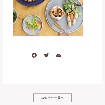
は行
5000円～
その他
在庫あり
セール
ま行
8000円～
並び順
や行
ら行
F
T
E
共
わ行
a
w
m
有
c
it
ai
e
te
l
b
r
o
お知らせ一覧へ
o