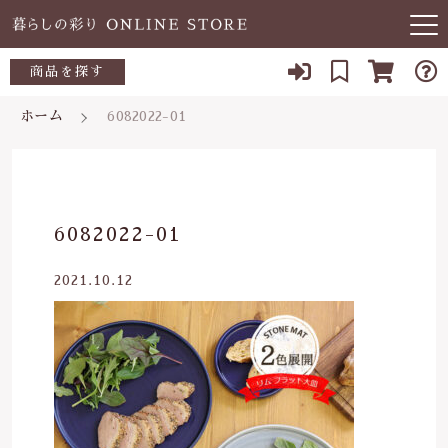
キーワード検索
商品を探す
お知らせ
ホーム
6082022-01
すべて
当店について
～500円
こだわり検索
あ行
よくある質問
500～700円
親カテゴリ
6082022-01
か行
ブログ
700～1,000円
2021.10.12
さ行
子カテゴリ
03-5989-1906
1,000～2,000円
た行
定休日 土日祝
2,000～3,000円
価格帯
な行
お問い合わせ
3,000円～
～