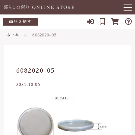
キーワード検索
商品を探す
お知らせ
ホーム
6082020-05
すべて
当店について
～500円
こだわり検索
あ行
よくある質問
500～700円
親カテゴリ
6082020-05
か行
ブログ
700～1,000円
2021.10.05
さ行
子カテゴリ
03-5989-1906
1,000～2,000円
た行
定休日 土日祝
2,000～3,000円
価格帯
な行
お問い合わせ
3,000円～
～