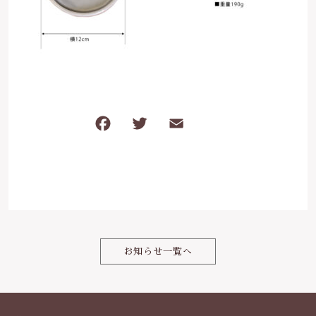
は行
5000円～
その他
在庫あり
セール
ま行
8000円～
並び順
や行
F
T
E
共
ら行
a
w
m
有
c
it
ai
わ行
e
te
l
b
r
o
お知らせ一覧へ
o
k