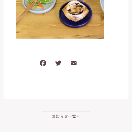
は行
5000円～
その他
在庫あり
セール
ま行
8000円～
並び順
や行
ら行
F
T
E
共
a
w
m
有
わ行
c
it
ai
e
te
l
b
r
o
お知らせ一覧へ
o
k