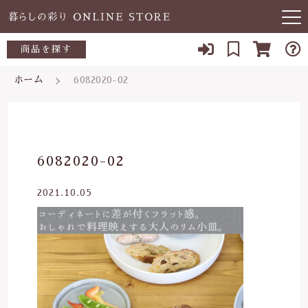
キーワード検索
商品を探す
お知らせ
ホーム
6082020-02
すべて
当店について
～500円
こだわり検索
あ行
よくある質問
500～700円
親カテゴリ
6082020-02
か行
ブログ
700～1,000円
2021.10.05
さ行
子カテゴリ
03-5989-1906
1,000～2,000円
た行
定休日 土日祝
2,000～3,000円
価格帯
な行
お問い合わせ
3,000円～
～