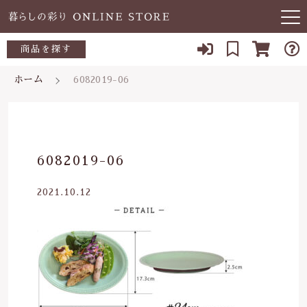
キーワード検索
商品を探す
お知らせ
ホーム
6082019-06
すべて
当店について
～500円
こだわり検索
あ行
よくある質問
500～700円
親カテゴリ
6082019-06
か行
ブログ
700～1,000円
2021.10.12
さ行
子カテゴリ
03-5989-1906
1,000～2,000円
た行
定休日 土日祝
2,000～3,000円
価格帯
な行
お問い合わせ
3,000円～
～