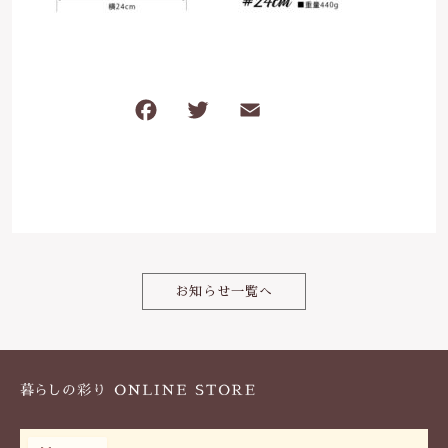
は行
5000円～
その他
在庫あり
セール
ま行
8000円～
F
T
E
共
並び順
や行
a
w
m
有
c
it
ai
ら行
e
te
l
b
r
わ行
o
お知らせ一覧へ
o
k