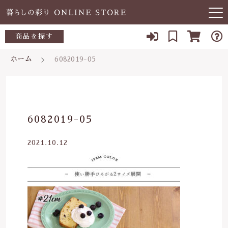
キーワード検索
商品を探す
お知らせ
ホーム
6082019-05
すべて
当店について
～500円
こだわり検索
あ行
よくある質問
500～700円
親カテゴリ
6082019-05
か行
ブログ
700～1,000円
2021.10.12
さ行
子カテゴリ
03-5989-1906
1,000～2,000円
た行
定休日 土日祝
2,000～3,000円
価格帯
な行
お問い合わせ
3,000円～
～