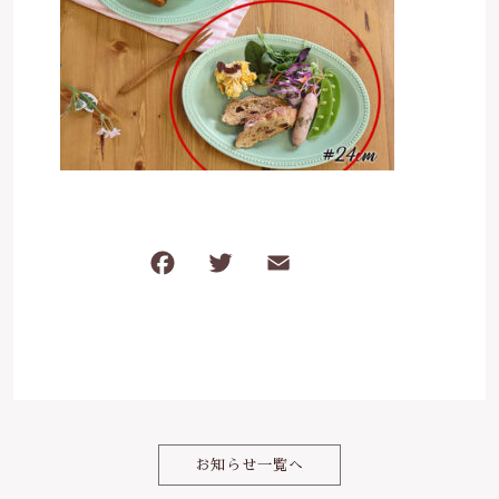
は行
5000円～
その他
在庫あり
セール
ま行
8000円～
並び順
や行
ら行
F
T
E
共
わ行
a
w
m
有
c
it
ai
e
te
l
b
r
o
お知らせ一覧へ
o