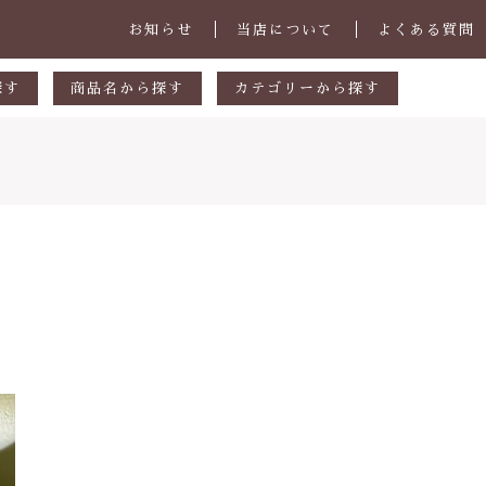
お知らせ
当店について
よくある質問
探す
商品名から探す
カテゴリーから探す
あ行
マグカップ・スープカップ
円
か行
小皿
00円
さ行
中皿・取皿
000円
た行
大皿・盛皿・カレーパスタ皿
子カテゴリ
000円
な行
ボウル・鉢
は行
茶碗・丼
ま行
ランチプレート
その他
や行
急須・ポット・コーヒー関連
在庫あり
セ
ら行
カトラリー