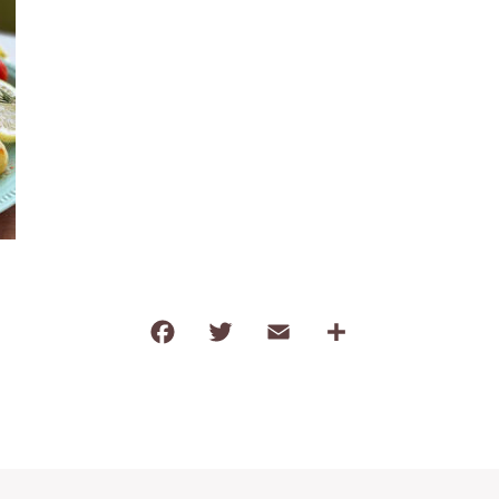
わ行
子ども食器（すくい易いシリーズ
調理道具・卓上小物
保存容器・弁当箱
耐熱陶器
インテリア・花瓶
kobanaシリーズ
ぽっぷシリーズ
F
T
E
共
a
w
m
有
c
it
ai
e
te
l
b
r