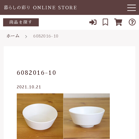
キーワード検索
商品を探す
お知らせ
ホーム
6082016-10
すべて
当店について
～500円
こだわり検索
あ行
よくある質問
500～700円
親カテゴリ
6082016-10
か行
ブログ
700～1,000円
2021.10.21
さ行
子カテゴリ
03-5989-1906
1,000～2,000円
た行
定休日 土日祝
2,000～3,000円
価格帯
な行
お問い合わせ
3,000円～
～