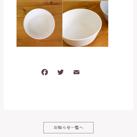
は行
5000円～
その他
在庫あり
セール
ま行
8000円～
並び順
や行
ら行
F
T
E
共
わ行
a
w
m
有
c
it
ai
e
te
l
b
r
o
お知らせ一覧へ
o