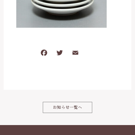
は行
5000円～
その他
在庫あり
セール
ま行
8000円～
並び順
や行
F
T
E
共
ら行
a
w
m
有
c
it
ai
わ行
e
te
l
b
r
o
お知らせ一覧へ
o
k