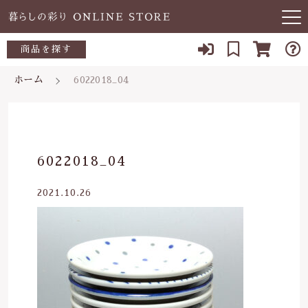
キーワード検索
商品を探す
お知らせ
ホーム
6022018_04
すべて
当店について
～500円
こだわり検索
あ行
よくある質問
500～700円
親カテゴリ
6022018_04
か行
ブログ
700～1,000円
2021.10.26
さ行
子カテゴリ
03-5989-1906
1,000～2,000円
た行
定休日 土日祝
2,000～3,000円
価格帯
な行
お問い合わせ
3,000円～
～