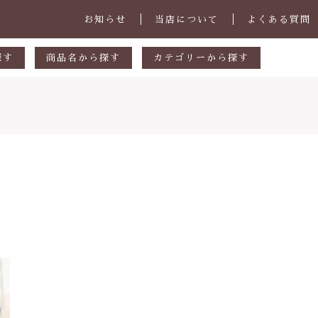
お知らせ
当店について
よくある質問
探す
商品名から探す
カテゴリーから探す
あ行
マグカップ・スープカップ
円
か行
小皿
00円
さ行
中皿・取皿
000円
た行
大皿・盛皿・カレーパスタ皿
子カテゴリ
000円
な行
ボウル・鉢
は行
茶碗・丼
ま行
ランチプレート
その他
や行
急須・ポット・コーヒー関連
在庫あり
セ
ら行
カトラリー