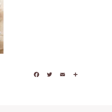
わ行
子ども食器（すくい易いシリーズ
調理道具・卓上小物
保存容器・弁当箱
耐熱陶器
インテリア・花瓶
kobanaシリーズ
ぽっぷシリーズ
F
T
E
共
a
w
m
有
c
it
ai
e
te
l
b
r