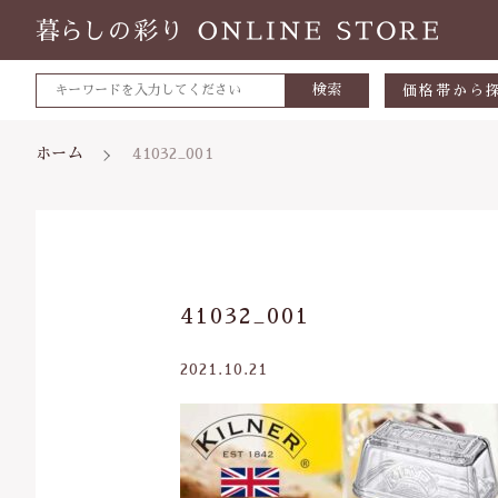
検索
価格帯から
～500円
ホーム
41032_001
500～700
700～1,0
1,000～2,
親カテゴリ
41032_001
2,000～3,
3,000円～
2021.10.21
5000円～
価格帯
8000円～
～