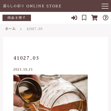
キーワード検索
商品を探す
お知らせ
ホーム
41027_03
すべて
当店について
～500円
こだわり検索
あ行
よくある質問
500～700円
親カテゴリ
41027_03
か行
ブログ
700～1,000円
2021.10.21
さ行
子カテゴリ
03-5989-1906
1,000～2,000円
た行
定休日 土日祝
2,000～3,000円
価格帯
な行
お問い合わせ
3,000円～
～