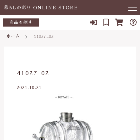
キーワード検索
商品を探す
お知らせ
ホーム
41027_02
すべて
当店について
～500円
こだわり検索
あ行
よくある質問
500～700円
親カテゴリ
41027_02
か行
ブログ
700～1,000円
2021.10.21
さ行
子カテゴリ
03-5989-1906
1,000～2,000円
た行
定休日 土日祝
2,000～3,000円
価格帯
な行
お問い合わせ
3,000円～
～