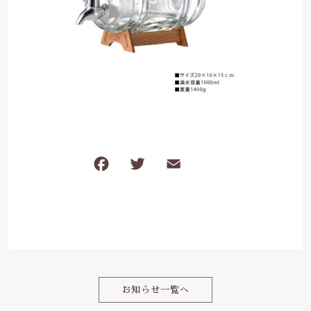
は行
5000円～
その他
在庫あり
セール
ま行
8000円～
並び順
や行
ら行
F
T
E
共
わ行
a
w
m
有
c
it
ai
e
te
l
b
r
o
お知らせ一覧へ
o