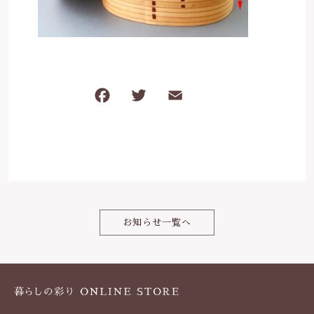
は行
5000円～
その他
在庫あり
セール
ま行
8000円～
並び順
F
T
E
共
や行
a
w
m
有
ら行
c
it
ai
e
te
l
わ行
b
r
o
お知らせ一覧へ
o
k