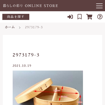
キーワード検索
商品を探す
お知らせ
ホーム
2973179-3
すべて
当店について
～500円
こだわり検索
あ行
よくある質問
500～700円
親カテゴリ
2973179-3
か行
ブログ
700～1,000円
2021.10.19
さ行
子カテゴリ
03-5989-1906
1,000～2,000円
た行
定休日 土日祝
2,000～3,000円
価格帯
な行
お問い合わせ
3,000円～
～