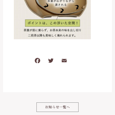
は行
5000円～
その他
在庫あり
セール
ま行
8000円～
並び順
や行
ら行
F
T
E
共
わ行
a
w
m
有
c
it
ai
e
te
l
b
r
o
お知らせ一覧へ
o