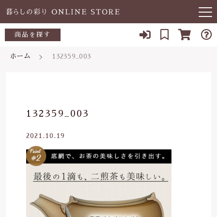
キーワード検索
商品を探す
お知らせ
ホーム
132359_003
すべて
当店について
～500円
こだわり検索
あ行
よくある質問
500～700円
親カテゴリ
132359_003
か行
ブログ
700～1,000円
2021.10.19
さ行
子カテゴリ
03-5989-1906
1,000～2,000円
た行
定休日 土日祝
2,000～3,000円
価格帯
な行
お問い合わせ
3,000円～
～