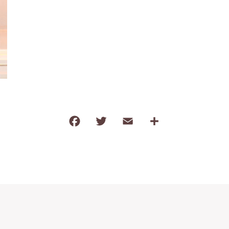
わ行
子ども食器（すくい易いシリーズ
調理道具・卓上小物
保存容器・弁当箱
耐熱陶器
インテリア・花瓶
kobanaシリーズ
F
T
E
共
a
w
m
有
ぽっぷシリーズ
c
it
ai
e
te
l
b
r
o
o