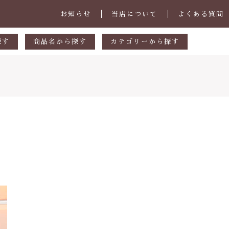
お知らせ
当店について
よくある質問
探す
商品名から探す
カテゴリーから探す
あ行
マグカップ・スープカップ
円
か行
小皿
00円
さ行
中皿・取皿
000円
た行
大皿・盛皿・カレーパスタ皿
子カテゴリ
000円
な行
ボウル・鉢
は行
茶碗・丼
ま行
ランチプレート
その他
や行
急須・ポット・コーヒー関連
在庫あり
セ
ら行
カトラリー