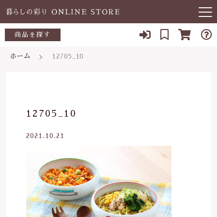
キーワード検索
商品を探す
お知らせ
ホーム
12705_10
すべて
当店について
～500円
こだわり検索
あ行
よくある質問
500～700円
親カテゴリ
12705_10
か行
ブログ
700～1,000円
2021.10.21
さ行
子カテゴリ
03-5989-1906
1,000～2,000円
た行
定休日 土日祝
2,000～3,000円
価格帯
な行
お問い合わせ
3,000円～
～