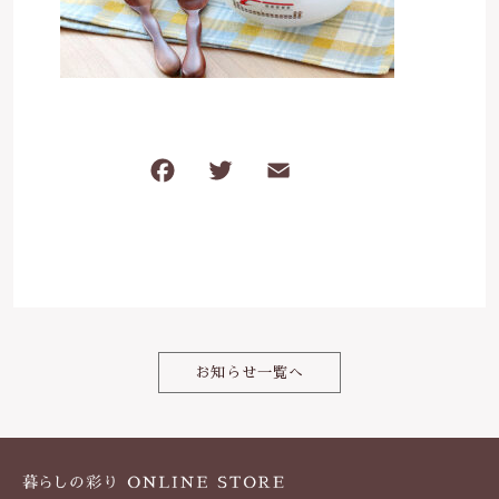
は行
5000円～
その他
在庫あり
セール
ま行
8000円～
並び順
や行
F
T
E
共
a
w
m
有
ら行
c
it
ai
e
わ行
te
l
b
r
o
お知らせ一覧へ
o
k