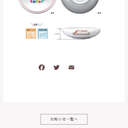
は行
5000円～
その他
在庫あり
セール
ま行
8000円～
並び順
や行
ら行
F
T
E
共
わ行
a
w
m
有
c
it
ai
e
te
l
b
r
o
お知らせ一覧へ
o