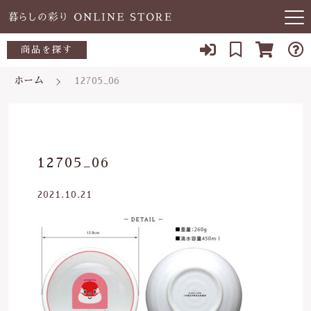
キーワード検索
商品を探す
お知らせ
ホーム
12705_06
すべて
当店について
～500円
こだわり検索
あ行
よくある質問
500～700円
親カテゴリ
12705_06
か行
ブログ
700～1,000円
2021.10.21
さ行
子カテゴリ
03-5989-1906
1,000～2,000円
た行
定休日 土日祝
2,000～3,000円
価格帯
な行
お問い合わせ
3,000円～
～