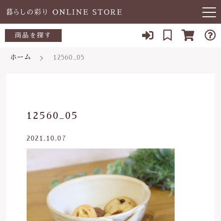
キーワード検索
商品を探す
お知らせ
ホーム
12560_05
すべて
当店について
～500円
こだわり検索
あ行
よくある質問
500～700円
親カテゴリ
12560_05
か行
ブログ
700～1,000円
2021.10.07
さ行
子カテゴリ
03-5989-1906
1,000～2,000円
た行
定休日 土日祝
2,000～3,000円
価格帯
な行
お問い合わせ
3,000円～
～