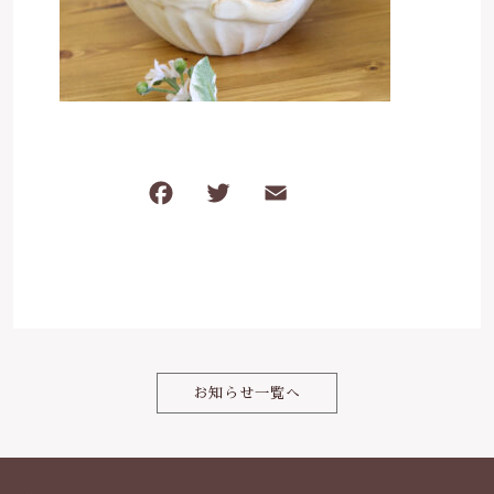
は行
5000円～
その他
在庫あり
セール
ま行
8000円～
並び順
や行
F
T
E
共
ら行
a
w
m
有
c
it
ai
わ行
e
te
l
b
r
o
お知らせ一覧へ
o
k