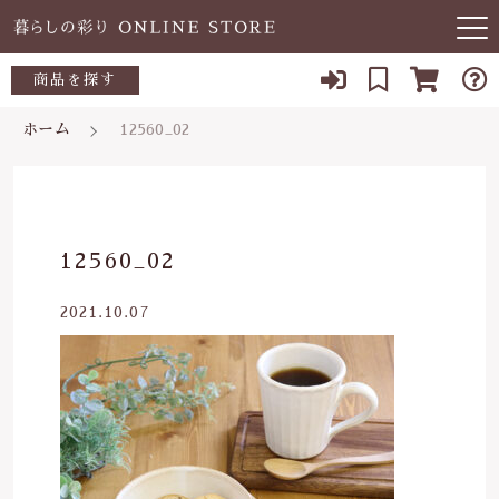
キーワード検索
商品を探す
お知らせ
ホーム
12560_02
すべて
当店について
～500円
こだわり検索
あ行
よくある質問
500～700円
親カテゴリ
12560_02
か行
ブログ
700～1,000円
2021.10.07
さ行
子カテゴリ
03-5989-1906
1,000～2,000円
た行
定休日 土日祝
2,000～3,000円
価格帯
な行
お問い合わせ
3,000円～
～