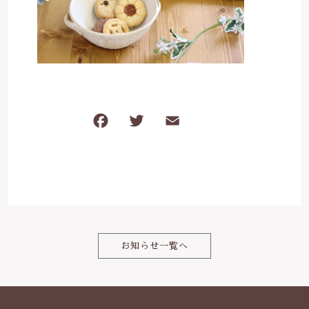
は行
5000円～
その他
在庫あり
セール
ま行
8000円～
並び順
や行
F
T
E
共
ら行
a
w
m
有
c
it
ai
わ行
e
te
l
b
r
o
お知らせ一覧へ
o
k