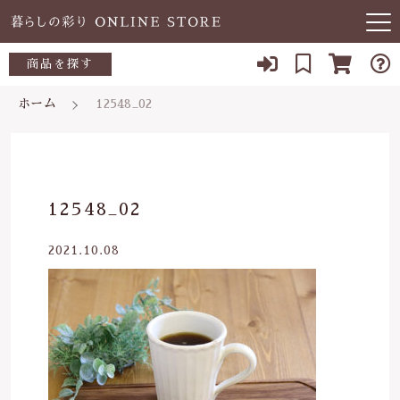
キーワード検索
商品を探す
お知らせ
ホーム
12548_02
すべて
当店について
～500円
こだわり検索
あ行
よくある質問
500～700円
親カテゴリ
12548_02
か行
ブログ
700～1,000円
2021.10.08
さ行
子カテゴリ
03-5989-1906
1,000～2,000円
た行
定休日 土日祝
2,000～3,000円
価格帯
な行
お問い合わせ
3,000円～
～