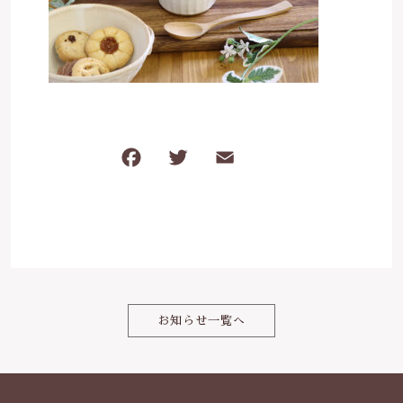
は行
5000円～
その他
在庫あり
セール
ま行
8000円～
並び順
や行
F
T
E
共
ら行
a
w
m
有
c
it
ai
わ行
e
te
l
b
r
o
お知らせ一覧へ
o
k