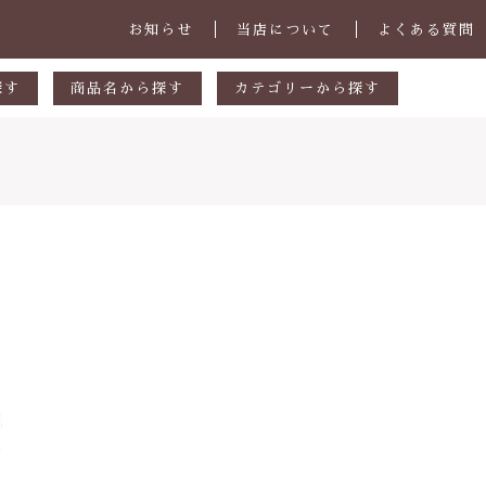
お知らせ
当店について
よくある質問
探す
商品名から探す
カテゴリーから探す
あ行
マグカップ・スープカップ
円
か行
小皿
00円
さ行
中皿・取皿
000円
た行
大皿・盛皿・カレーパスタ皿
子カテゴリ
000円
な行
ボウル・鉢
は行
茶碗・丼
ま行
ランチプレート
その他
や行
急須・ポット・コーヒー関連
在庫あり
セ
ら行
カトラリー