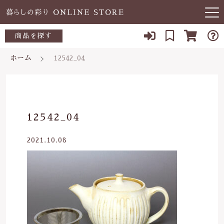
キーワード検索
商品を探す
お知らせ
ホーム
12542_04
すべて
当店について
～500円
こだわり検索
あ行
よくある質問
500～700円
親カテゴリ
12542_04
か行
ブログ
700～1,000円
2021.10.08
さ行
子カテゴリ
03-5989-1906
1,000～2,000円
た行
定休日 土日祝
2,000～3,000円
価格帯
な行
お問い合わせ
3,000円～
～