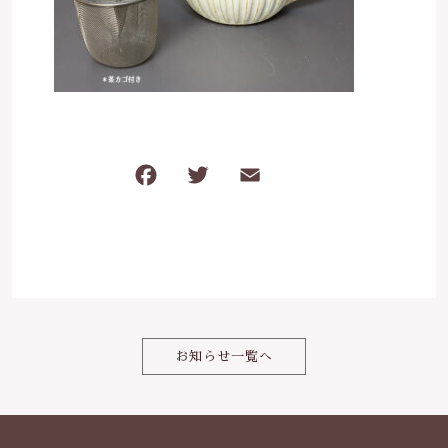
は行
5000円～
その他
在庫あり
セール
ま行
8000円～
並び順
や行
F
T
E
共
ら行
a
w
m
有
c
it
ai
わ行
e
te
l
b
r
o
お知らせ一覧へ
o
k